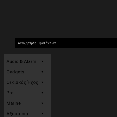
Audio & Alarm
Gadgets
Οικιακός Ήχος
Pro
Marine
Αξεσουάρ