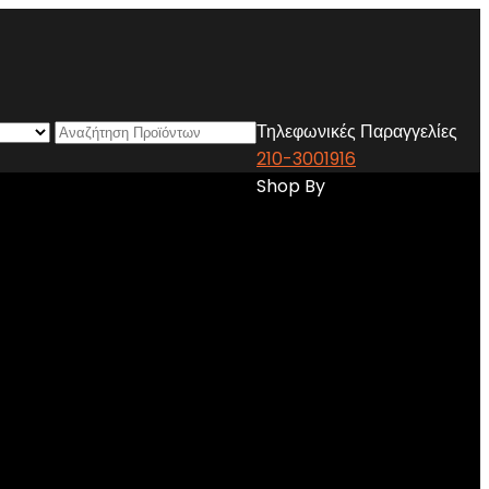
Τηλεφωνικές Παραγγελίες
210-3001916
Shop By