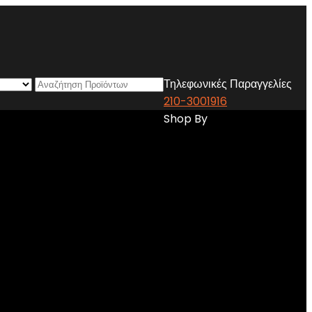
Τηλεφωνικές Παραγγελίες
210-3001916
Shop By