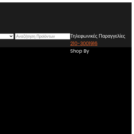
Τηλεφωνικές Παραγγελίες
210-3001916
Shop By